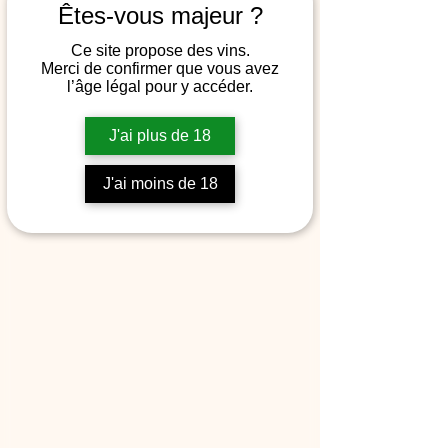
Êtes-vous majeur ?
Ce site propose des vins.
Merci de confirmer que vous avez
l’âge légal pour y accéder.
The bottle
J'ai plus de 18
2022 - CF (Cabernet Franc)
Price
€41.67
J'ai moins de 18