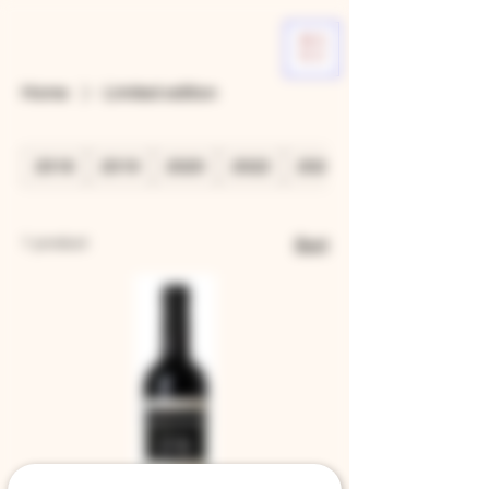
ME
NU
Home
Limited edition
2018
2019
2020
2022
2023
1 product
Sort