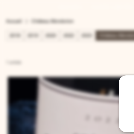
ACCUEIL
CUVÉE LIMITÉE
Accueil
Château Mondorion
2018
2019
2020
2022
2023
Château Mondo
1 article