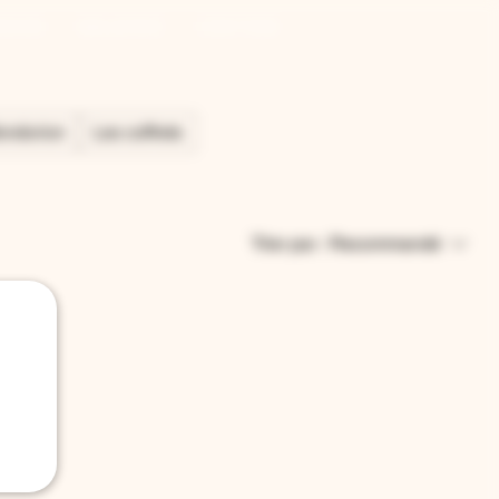
RION
GALERIE
VISITES
ondorion
Les coffrets
Trier par :
Recommandé