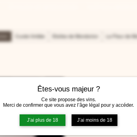
ÉTOILES DE MONDORION
CHÂTEAU MONDO
rion
Cuvée limitée
Etoiles de Mondorion
La Fleur de M
Êtes-vous majeur ?
Ce site propose des vins.
Merci de confirmer que vous avez l’âge légal pour y accéder.
J'ai plus de 18
J'ai moins de 18