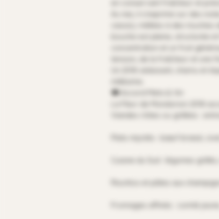
en conservant fraîcheur et préc
Au nez, il s’exprime sur des not
cassis), mêlées à des touches d
bouche est pleine, structurée e
concentration et un fruit génér
tension, de la fraîcheur et une f
Un 2018 séduisant, charnu et équi
millésime.
🍽️ Accord Mets & Vin
La Fleur de Mondorion 2018 ac
Viandes rôties ou grillées : en
Plats mijotés : bœuf braisé, ci
Cuisine du Sud : légumes grillé
Risottos et pâtes aux champig
Fromages affinés : comté jeun