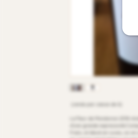
(vendu par caisse de 6)
La Fleur de Mondorion 2018 révè
d’une grande expressivité.Com
Franc, et élevé en cuves, ce vin