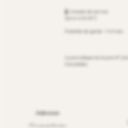
🌡️ Conseils de service
Servir à 16–18 °C
Potentiel de garde : 7 à 9 ans
Le prix indiqué est le prix HT (h
6 bouteilles.
Adresse
719 route de Mondou