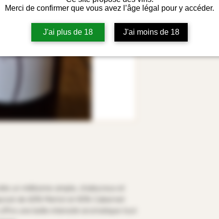
Merci de confirmer que vous avez l’âge légal pour y accéder.
Aj
J'ai plus de 18
J'ai moins de 18
Détails technique
Cépage : 85 % Mer
Elevage : cuve
Couleur : rouge
Région : Bordeaux 
Appellation : Saint
Teneur en Alcool : 
le un millésime ample, chaleureux et
posé de 60% Merlot et 40% Cabernet
 offre une belle intensité aromatique tout