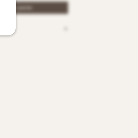
outer au panier
s
lot - 15 % Cabernet Franc
I Rive droite
-Émilion
14°