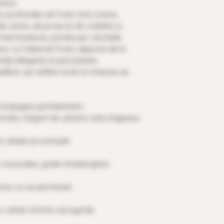
ision.
es profondes de fruits noirs (mûre,
e cerise, de prune et de violette.La
t harmonieuse, portée par une belle
eux. Le Cabernet Franc apporte de la
inale élégante et persistante.
libré, qui reflète toute la richesse du
compagne parfaitement :
trecôte, magret de canard, côte d’agneau
vet, daube provençale
s, moussaka, gratin d’aubergines
nons ou au parmesan
e, cantal, tomme savoyarde