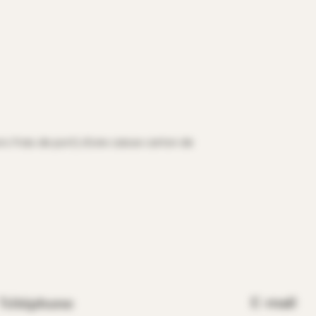
ors frais de port) d'une caisse carton de
E-mail
Téléphone