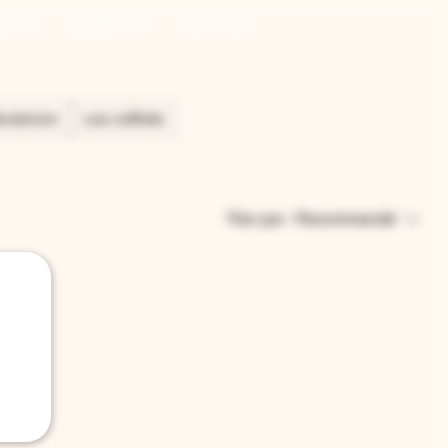
RION
GALERIE
VISITES
ondorion
Les coffrets
Trier par :
Recommandé